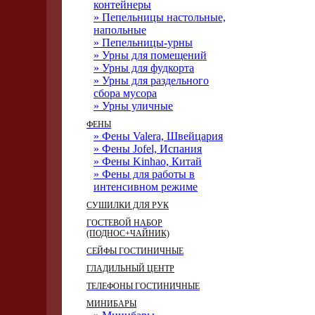
контейнеры
» Пепельницы настольные,
напольные
» Пепельницы-урны
» Урны для помещений
» Урны для фудкорта
» Урны для раздельного
сбора мусора
» Урны уличные
ФЕНЫ
» Фены Valera, Швейцария
» Фены Jofel, Испания
» Фены Kinhao, Китай
» Фены для работы в
интенсивном режиме
СУШИЛКИ ДЛЯ РУК
ГОСТЕВОЙ НАБОР
(ПОДНОС+ЧАЙНИК)
СЕЙФЫ ГОСТИНИЧНЫЕ
ГЛАДИЛЬНЫЙ ЦЕНТР
ТЕЛЕФОНЫ ГОСТИНИЧНЫЕ
МИНИБАРЫ