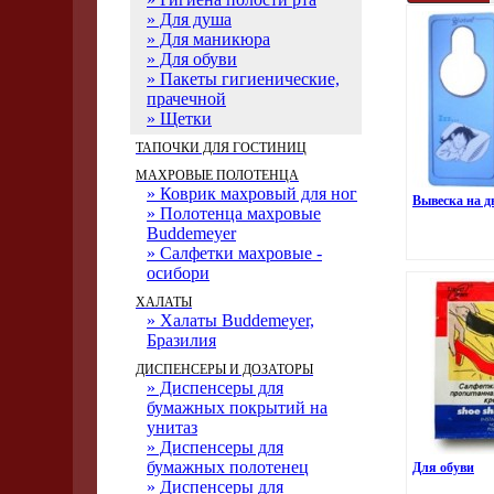
» Для душа
» Для маникюра
» Для обуви
» Пакеты гигиенические,
прачечной
» Щетки
ТАПОЧКИ ДЛЯ ГОСТИНИЦ
МАХРОВЫЕ ПОЛОТЕНЦА
» Коврик махровый для ног
Вывеска на д
» Полотенца махровые
Buddemeyer
» Салфетки махровые -
осибори
ХАЛАТЫ
» Халаты Buddemeyer,
Бразилия
ДИСПЕНСЕРЫ И ДОЗАТОРЫ
» Диспенсеры для
бумажных покрытий на
унитаз
» Диспенсеры для
бумажных полотенец
Для обуви
» Диспенсеры для