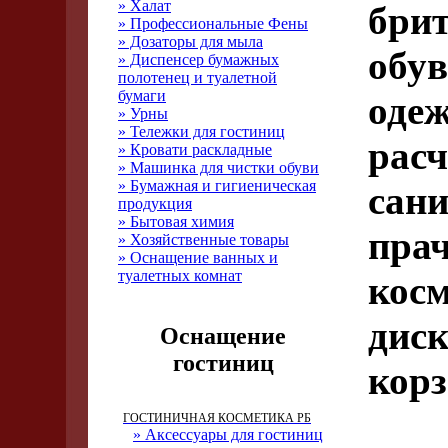
» Халат
брит
» Профессиональные Фены
» Дозаторы для мыла
обув
» Диспенсер бумажных
полотенец и туалетной
бумаги
одеж
» Урны
» Тележки для гостиниц
расч
» Кровати раскладные
» Машинка для чистки обуви
» Бумажная и гигиеническая
сани
продукция
» Бытовая химия
прач
» Хозяйственные товары
» Оснащение ванных и
туалетных комнат
косм
диск
Оснащение
гостиниц
корз
ГОСТИНИЧНАЯ КОСМЕТИКА РБ
» Аксессуары для гостиниц