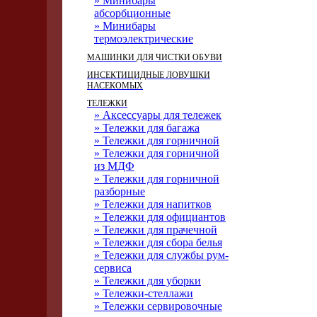
» Минибары
абсорбционные
» Минибары
термоэлектрические
МАШИНКИ ДЛЯ ЧИСТКИ ОБУВИ
ИНСЕКТИЦИДНЫЕ ЛОВУШКИ
НАСЕКОМЫХ
ТЕЛЕЖКИ
» Аксессуары для тележек
» Тележки для багажа
» Тележки для горничной
» Тележки для горничной
из МДФ
» Тележки для горничной
разборные
» Тележки для напитков
» Тележки для официантов
» Тележки для прачечной
» Тележки для сбора белья
» Тележки для службы рум-
сервиса
» Тележки для уборки
» Тележки-стеллажи
» Тележки сервировочные