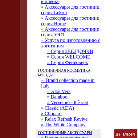
в пленке
» Аксессуары для гостиниц,
серия Lekrui
» Аксессуары для гостиниц,
серия Home
» Аксессуары для гостиниц,
серия УЮТ
» Услуга по изготовлению с
логотипом
» Серия ЗВЕЗДОЧКИ
» Серия WELCOME
» Серия Фейерверк
ГОСТИНИЧНАЯ КОСМЕТИКА,
БРЕНДЫ
» Brand collection made in
Italy
» Aloe Vera
» Bamboo
» Verveine et thè vert
» Classic (ADA)
» Chopard
» Relax Refresh Revive
» The White Company
ГОСТИНИЧНЫЕ АКСЕССУАРЫ
» Гигиена полости рта