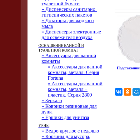
туалетной бумаги
» Диспенсеры санитарно-
гигиенических пакетов
» Дозаторы для жидкого
мыла
» Диспенсеры электронные
для освежителя воздуха
ОСНАЩЕНИЕ ВАННОЙ И
ТУАЛЕТНОЙ КОМНАТ
» Аксессуары для ванной
комнаты
» Аксессуары для ванной
Подстаканни
комнаты, металл. Серия
Fortuna
» Аксессуары для ванной
комнаты, металл +
пластик. Серия 2800
» Зеркала
» Коврики резиновые для
душа
» Ёршики для унитаза
УРНЫ
» Ведро круглое с педалью
» Корзины для мусора,