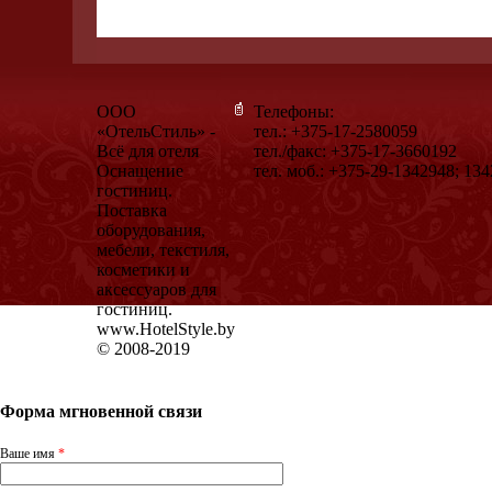
ООО
Телефоны:
«ОтельСтиль» -
тел.: +375-17-2580059
Всё для отеля
тел./факс: +375-17-3660192
Оснащение
тел. моб.: +375-29-1342948; 13
гостиниц.
Поставка
оборудования,
мебели, текстиля,
косметики и
аксессуаров для
гостиниц.
www.HotelStyle.by
© 2008-2019
Форма мгновенной связи
Ваше имя
*