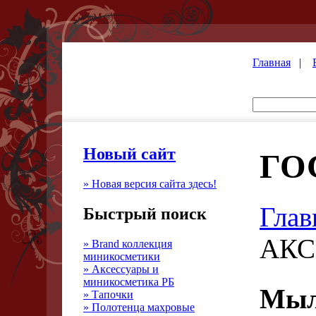
Главная
|
Новый сайт
ГО
» Новая версия сайта здесь!
Глав
Быстрый поиск
АКС
» Brand коллекция
миникосметики
» Аксессуары и
миникосметика РБ
Мыло
» Тапочки
» Полотенца махровые